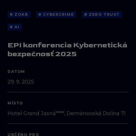
# ZOKB
# CYBERCRIME
# ZERO TRUST
# AI
EPI konferencia Kybernetická
bezpečnosť 2025
DATUM
29. 9. 2025
MÍSTO
Hotel Grand Jasná****, Demänovská Dolina 71
URČĚNO PRO