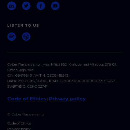
LISTEN TO US
Cyber Rangers s.r.o., Mezi Hřišti 952, Kralupy nad Vltavou, 278 01,
Czech Republic
CIN: 08418543 , VATIN: CZ08418543
Bank: 299316287/0300 , IBAN: CZ7003000000000299316287 ,
SWIFT/BIC: CEKOCZPP
Code of Ethics
Privacy policy
|
© Cyber Rangers s.r.o.
Code of Ethics
Privacy policy