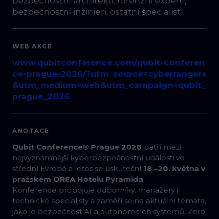
bezpečnostní architekti​, forenzní experti​,
bezpečnostní inžinieri​, ostatní špecialisti
WEB AKCE
www.qubitconference.com/qubit-conferen
ce-prague-2026/?utm_source=cyberrangers
&utm_medium=web&utm_campaign=qubit_
prague_2026
ANOTACE
Qubit Conference® Prague 2026
patří mezi
nejvýznamnější kyberbezpečnostní události ve
střední Evropě a letos se uskuteční
18.–20. května v
pražském OREA Hotelu Pyramida
.
Konference propojuje odborníky, manažery i
technické specialisty a zaměří se na aktuální témata,
jako je bezpečnost AI a autonomních systémů, Zero