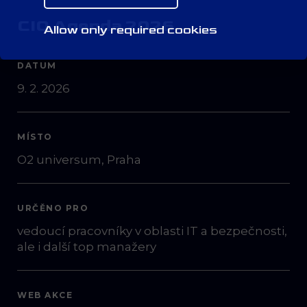
CIO Agenda 2026
Allow only required cookies
DATUM
9. 2. 2026
MÍSTO
O2 universum, Praha
URČĚNO PRO
vedoucí pracovníky v oblasti IT a bezpečnosti,
ale i další top manažery
WEB AKCE