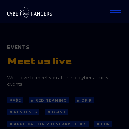
EVENTS
Meet us live
We'd love to meet you at one of cybersecurity
events.
#VŠE
# RED TEAMING
# DFIR
# PENTESTS
# OSINT
# APPLICATION VULNERABILITIES
# EDR