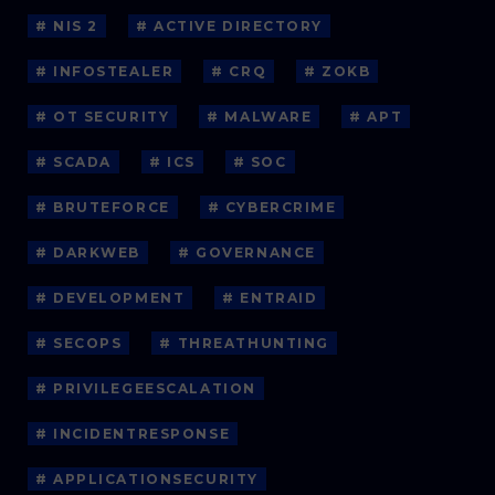
# NIS 2
# ACTIVE DIRECTORY
# INFOSTEALER
# CRQ
# ZOKB
# OT SECURITY
# MALWARE
# APT
# SCADA
# ICS
# SOC
# BRUTEFORCE
# CYBERCRIME
# DARKWEB
# GOVERNANCE
# DEVELOPMENT
# ENTRAID
# SECOPS
# THREATHUNTING
# PRIVILEGEESCALATION
# INCIDENTRESPONSE
# APPLICATIONSECURITY