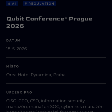
# AI
# REGULATION
Qubit Conference® Prague
2026
DATUM
18. 5. 2026
MÍSTO
Orea Hotel Pyramida, Praha
URČĚNO PRO
CISO, CTO, CSO, information security
manažéri​, manažéri SOC​, cyber risk manažéri​,