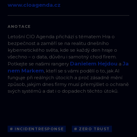
www.cioagenda.cz
ANOTACE
Letošní CIO Agenda přichází s tématem Hra o
bezpečnost a zaměří se na realitu dnešního
kybernetického světa, kde se každý den hraje o
všechno – o data, důvěru i samotný chod firem.
Danielem Hejdou
Ja
Potkejte se našimi rangery
a
nem Markem
, kteří se s vámi podělí o to, jak AI
funguje při reálných útocích a proč zásadně mění
způsob, jakým dnes firmy musí přemýšlet o ochraně
svých systémů a dat i o dopadech těchto útoků.
# INCIDENTRESPONSE
# ZERO TRUST