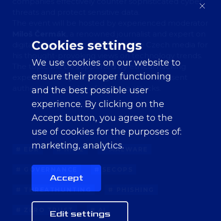
companies effectively counter sophisticated cyber
threats and protect sensitive data.
The event will be hosted by experienced moderator
Miloš Čermák
, a renowned journalist and expert on
Cookies settings
digital transformation, known in the Czech media for
his thought-provoking views on technology trends.
We use cookies on our website to
The topic will be supported by ethical hacking
ensure their proper functioning
experts from
Cyber Rangers
, who will present
authentic examples of phishing attacks.
and the best possible user
experience. By clicking on the
Accept button, you agree to the
use of cookies for the purposes of:
marketing, analytics
.
# EDR
# NIS 2
# MALWARE
# GOVERNANCE
# SECOPS
Accept
# THREATHUNTING
# PHISHING
# ZERO TRUST
# AI
Edit settings