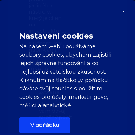
jediného
nástroje,
který je cílen
na
infrastrukturu,
Nastavení cookies
ale vašimi
službami jsou
Na našem webu používáme
například i
soubory cookies, abychom zajistili
webové
aplikace a
jejich správné fungování a co
mnohé další
nejlepší uživatelskou zkušenost.
Kliknutím na tlačítko „V pořádku“
Špatně
dáváte svůj souhlas s použitím
zvolené
cookies pro účely:
marketingové,
nástroje pro
skenování
měřicí a analytické
.
vám dávají
falešný pocit
bezpečí
V pořádku