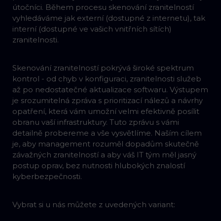
útočníci. Během procesu skenování zranitelností
vyhledáváme jak externí (dostupné z internetu), tak
interní (dostupné ve vašich vnitřních sítích)
zranitelnosti.
Skenování zranitelností pokrývá široké spektrum
kontrol - od chyb v konfiguraci, zranitelnosti služeb
až po nedostatečné aktualizace softwaru. Výstupem
je srozumitelná zpráva s prioritizací nálezů a návrhy
opatření, která vám umožní velmi efektivně posílit
obranu vaší infrastruktury. Tuto zprávu s vámi
detailně probereme a vše vysvětlíme. Naším cílem
je, aby management rozuměl dopadům skutečně
závažných zranitelností a aby váš IT tým měl jasný
postup oprav, bez nutnosti hlubokých znalostí
kyberbezpečnosti.
Vybrat si u nás můžete z uvedených variant: