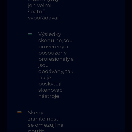
jen velmi
špatně
vypořádávají
Výsledky
skenu nejsou
prověřeny a
posouzeny
profesionály a
jsou
dodávány, tak
jak je
poskytují
skenovací
nástroje
Skeny
zranitelností
se omezují na
použití