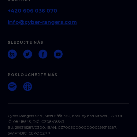
+420 606 036 070
info@cyber-rangers.com
SLEDUJTE NÁS
POSLOUCHEJTE NÁS
Cyber Rangers s.r.o., Mezi Hřišti 952, Kralupy nad Vltavou, 278 01
IČ: 08418543, DIČ: CZ08418543
BÚ: 299316287/0300, IBAN: CZ7003000000000299316287,
SWIFT/BIC: CEKOCZPP