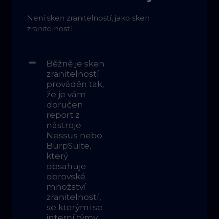
Není sken zranitelností, jako sken
zranitelností
Běžně je sken
zranitelností
prováděn tak,
že je vám
doručen
report z
nástroje
Nessus nebo
BurpSuite,
který
obsahuje
obrovské
množství
zranitelností,
se kterými se
interní týmy