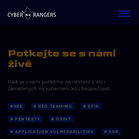
Potkejte se s námi
živě
Rádi se s vámi potkáme na některé z akcí
zaměřených na kybernetickou bezpečnost.
#VŠE
# RED TEAMING
# DFIR
# PENTESTY
# OSINT
# APPLICATION VULNERABILITIES
# EDR