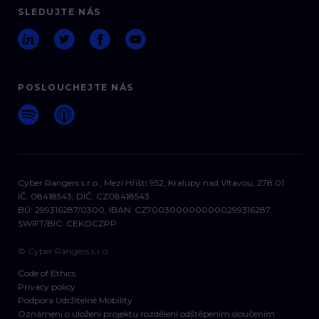
SLEDUJTE NÁS
POSLOUCHEJTE NÁS
Cyber Rangers s.r.o., Mezi Hřišti 952, Kralupy nad Vltavou, 278 01
IČ: 08418543, DIČ: CZ08418543
BÚ: 299316287/0300, IBAN: CZ7003000000000299316287,
SWIFT/BIC: CEKOCZPP
© Cyber Rangers s.r.o.
Code of Ethics
Privacy policy
Podpora Udržitelné Mobility
Oznámení o uložení projektu rozdělení odštěpením sloučením