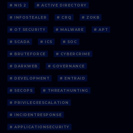
# NIS 2
# ACTIVE DIRECTORY
# INFOSTEALER
# CRQ
# ZOKB
# OT SECURITY
# MALWARE
# APT
# SCADA
# ICS
# SOC
# BRUTEFORCE
# CYBERCRIME
# DARKWEB
# GOVERNANCE
# DEVELOPMENT
# ENTRAID
# SECOPS
# THREATHUNTING
# PRIVILEGEESCALATION
# INCIDENTRESPONSE
# APPLICATIONSECURITY