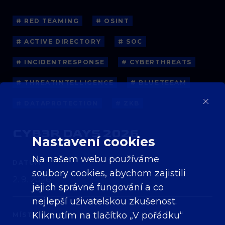
# RED TEAMING
# OSINT
# ACTIVE DIRECTORY
# SOC
# INCIDENTRESPONSE
# CYBERTHREATS
# THREATINTELLIGENCE
# BLUETEEAM
# DATAPROTECTION
# ZKB
CYB3R DAYS 2026
Nastavení cookies
Na našem webu používáme
DATUM
soubory cookies, abychom zajistili
2. 9. 2026
jejich správné fungování a co
nejlepší uživatelskou zkušenost.
Kliknutím na tlačítko „V pořádku“
MÍSTO