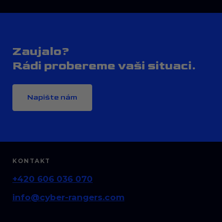
Zaujalo?
Rádi probereme vaši situaci.
Napište nám
KONTAKT
+420 606 036 070
info@cyber-rangers.com