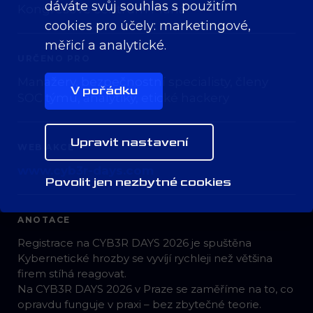
dáváte svůj souhlas s použitím
Kongresové centrum Praha
cookies pro účely:
marketingové,
měřicí a analytické
.
URČENO PRO
Manažery, bezpečnostní specialisty, členy
V pořádku
SOC týmu, analytiky, etické hackery
Upravit nastavení
WEB AKCE
www.cyb3r-days.com
Povolit jen nezbytné cookies
ANOTACE
Registrace na CYB3R DAYS 2026 je spuštěna
Kybernetické hrozby se vyvíjí rychleji než většina
firem stíhá reagovat.
Na CYB3R DAYS 2026 v Praze se zaměříme na to, co
opravdu funguje v praxi – bez zbytečné teorie.